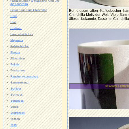
Fachzeitungen & Magazine rund um
die Chinchilla
Figuren rund um Chinchillas
Bei diesem alten Kaffeebecher han
Chinchilla Motiv der Welt. Viele Sam
Geld
älteste, bekannte, Tasse mit Chinchilla
Glas
Grafiken
Handschriftliches
Magazine
Pelztierbücher
Photos
Plüschtiere
Pokale
Postkarten
Raucher Accessoires
Sammlerkarten
Schilder
Schmuck
Sonstiges
Spiele
Stoffartikel
Tassen
Teller