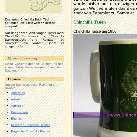
wurde bisher nur ein einziges 
ganzen Welt vermuten das dies ei
stark von Sammler zu Sammler.
Links
Zwei neue Chinchilla Buch Titel
Chinchilla Tassen
gefunden, die Titels werden derzeit
überprüft.
Chinchilla Tasse um 1950
Auf der ganzen Welt fangen immer mehr
Chinchilla Enthusiasten an Chinchilla
Sammlerstücke und Raritäten zu
sammeln, ein wahrer Boom ist
ausgebrochen.
Museums Entstehung
Kleine Gesichte über die Entstehung des
ersten Online Museums über Chinchilla
Sachen.
Exponate
Unsere
Sammlerstücke, Raritäten und
Unikate
Anstecker
Artikel
Aufkleber
Briefmarken
Bücher
Deutsche Chinchilla Bücher
Englische Chinchilla Bücher